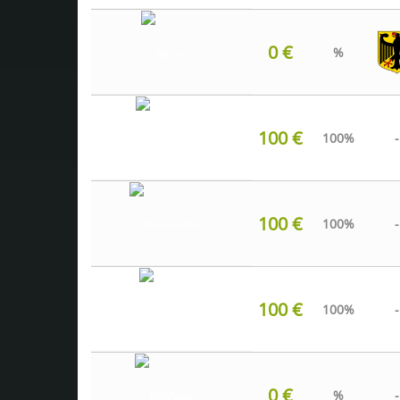
0
€
%
100
€
100%
-
100
€
100%
-
100
€
100%
-
0
€
%
-