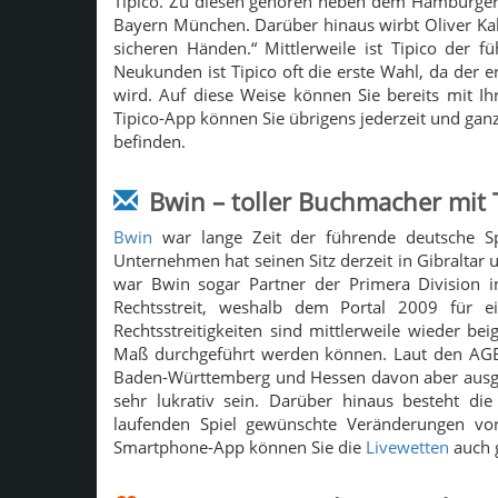
Tipico. Zu diesen gehören neben dem Hamburger 
Bayern München. Darüber hinaus wirbt Oliver Kah
sicheren Händen.“ Mittlerweile ist Tipico der f
Neukunden ist Tipico oft die erste Wahl, da der
wird. Auf diese Weise können Sie bereits mit Ih
Tipico-App können Sie übrigens jederzeit und gan
befinden.
Bwin – toller Buchmacher mit
Bwin
war lange Zeit der führende deutsche Sp
Unternehmen hat seinen Sitz derzeit in Gibraltar 
war Bwin sogar Partner der Primera Division in
Rechtsstreit, weshalb dem Portal 2009 für e
Rechtsstreitigkeiten sind mittlerweile wieder be
Maß durchgeführt werden können. Laut den AGB
Baden-Württemberg und Hessen davon aber ausge
sehr lukrativ sein. Darüber hinaus besteht di
laufenden Spiel gewünschte Veränderungen v
Smartphone-App können Sie die
Livewetten
auch 