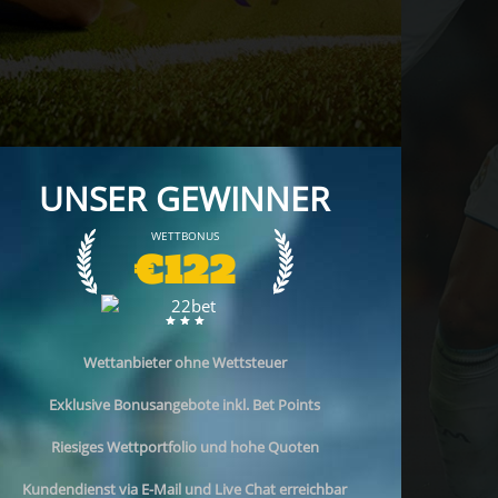
UNSER GEWINNER
WETTBONUS
€122
Wettanbieter ohne Wettsteuer
Exklusive Bonusangebote inkl. Bet Points
Riesiges Wettportfolio und hohe Quoten
Kundendienst via E-Mail und Live Chat erreichbar