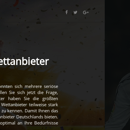
ettanbieter
onnten sich mehrere seriöse
en Sie sich jetzt die Frage,
eter haben Sie die größten
Wettanbieter teilweise stark
er zu kennen. Damit Ihnen das
anbieter Deutschlands bieten.
 optimal an Ihre Bedürfnisse