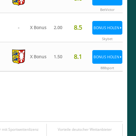
BetVictor
8.5
-
X Bonus
2.00
BONUS HOLEN
Skybet
8.1
X Bonus
1.50
BONUS HOLEN
888sport
 mit Sportwettenlizenz
Vorteile deutscher Wettanbieter