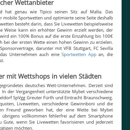
scher Wettanbieter
 hat genau wie Tipico seinen Sitz auf Malta. Das
 mobile Sportwetten und optimierte seine Seite deshalb
wetten besteht darin, dass Sie Livewetten beispielsweise
e Weise kann ein erhöhter Gewinn erzielt werden, der
ird ein 100% Bonus auf die erste Einzahlung bis 100€
ch bei der ersten Wette einen hohen Gewinn zu erzielen.
ponsorverträge, darunter mit VFB Stuttgart, FC Sevilla
et das Unternehmen auch eine
Sportwetten App
an, die
st.
r mit Wettshops in vielen Städten
gegründetes deutsches Wett-Unternehmen. Derzeit sind
. In der Vergangenheit unterstützte Mybet verschiedene
seldorf SpVgg Greuter Fürth und Eintracht Braunschweig.
quoten, Livewetten, verschiedene Gewinnboni und die
nen Freund geworben hat, der eine Wette bei Mybet
nd übrigens vollkommen fehlerfrei auf dem Smartphone
Gute, wenn Sie Livewetten favorisieren und jederzeit
tätigen möchten.