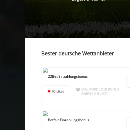
Bester deutsche Wettanbieter
22Bet Einzahlungsbonus
92
MAL WURDE DER BONUS
65
Likes
BEREITS GENUTZT
Betfair Einzahlungsbonus