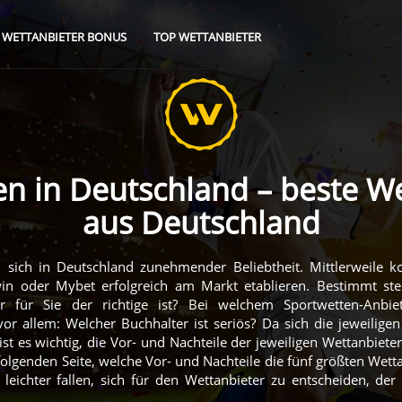
WETTANBIETER BONUS
TOP WETTANBIETER
n in Deutschland – beste W
aus Deutschland
n sich in Deutschland zunehmender Beliebtheit. Mittlerweile k
in oder Mybet erfolgreich am Markt etablieren. Bestimmt stell
er für Sie der richtige ist? Bei welchem Sportwetten-Anbi
r allem: Welcher Buchhalter ist seriös? Da sich die jeweiligen 
st es wichtig, die Vor- und Nachteile der jeweiligen Wettanbiet
r folgenden Seite, welche Vor- und Nachteile die fünf größten Wett
leichter fallen, sich für den Wettanbieter zu entscheiden, der