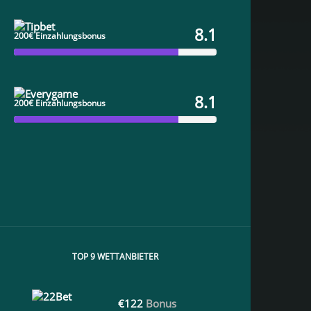
8.1
200€
Einzahlungsbonus
8.1
200€
Einzahlungsbonus
TOP 9 WETTANBIETER
€122
Bonus