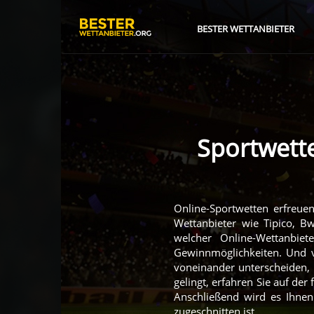
BESTER WETTANBIETER
Sportwette
Online-Sportwetten erfreue
Wettanbieter wie Tipico, Bw
welcher Online-Wettanbiet
Gewinnmöglichkeiten. Und vo
voneinander unterscheiden, i
gelingt, erfahren Sie auf de
Anschließend wird es Ihnen 
zugeschnitten ist.