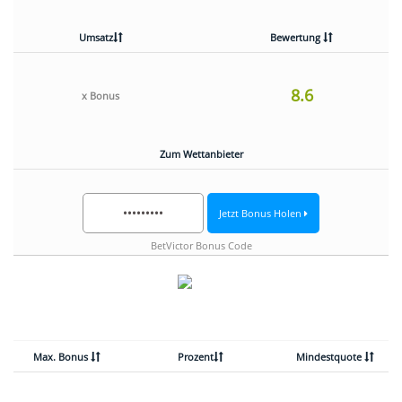
Umsatz
Bewertung
8.6
x Bonus
Zum Wettanbieter
Jetzt Bonus Holen
BetVictor Bonus Code
Max. Bonus
Prozent
Mindestquote