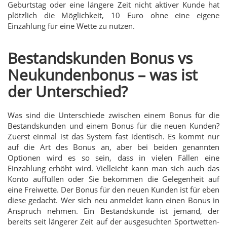
Geburtstag oder eine längere Zeit nicht aktiver Kunde hat
plötzlich die Möglichkeit, 10 Euro ohne eine eigene
Einzahlung für eine Wette zu nutzen.
Bestandskunden Bonus vs
Neukundenbonus – was ist
der Unterschied?
Was sind die Unterschiede zwischen einem Bonus für die
Bestandskunden und einem Bonus für die neuen Kunden?
Zuerst einmal ist das System fast identisch. Es kommt nur
auf die Art des Bonus an, aber bei beiden genannten
Optionen wird es so sein, dass in vielen Fällen eine
Einzahlung erhöht wird. Vielleicht kann man sich auch das
Konto auffüllen oder Sie bekommen die Gelegenheit auf
eine Freiwette. Der Bonus für den neuen Kunden ist für eben
diese gedacht. Wer sich neu anmeldet kann einen Bonus in
Anspruch nehmen. Ein Bestandskunde ist jemand, der
bereits seit längerer Zeit auf der ausgesuchten Sportwetten-