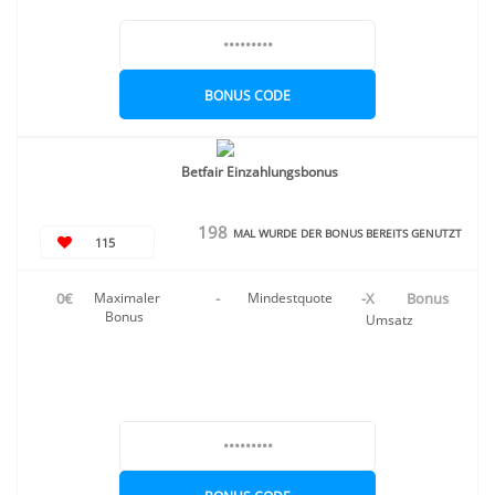
BONUS CODE
Betfair Einzahlungsbonus
198
MAL WURDE DER BONUS BEREITS GENUTZT
115
0€
Maximaler
-
Mindestquote
-X
Bonus
Bonus
Umsatz