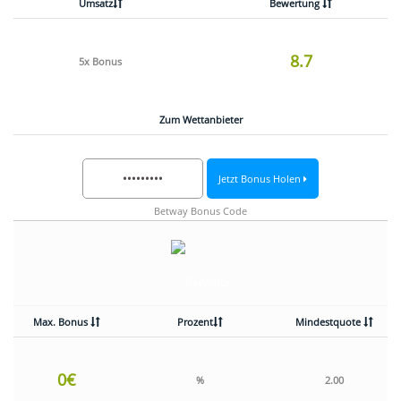
Umsatz
Bewertung
8.7
5x Bonus
Zum Wettanbieter
Jetzt Bonus Holen
Betway Bonus Code
Max. Bonus
Prozent
Mindestquote
0
€
%
2.00