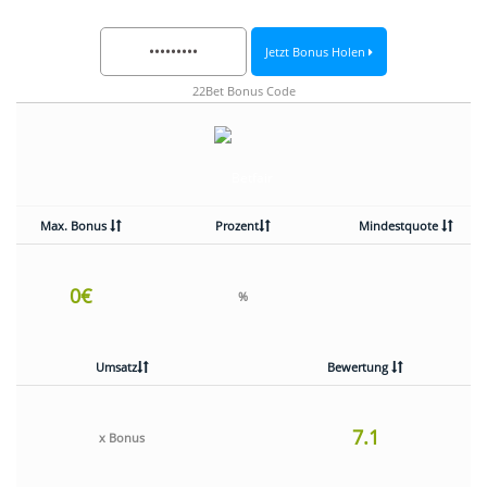
Jetzt Bonus Holen
22Bet Bonus Code
Max. Bonus
Prozent
Mindestquote
0
€
%
Umsatz
Bewertung
7.1
x Bonus