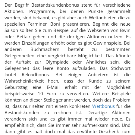
Der Begriff Bestandskundenbonus steht für verschiedene
Aktionen. Programme, bei denen Punkte gesammelt
werden, sind bekannt, es gibt aber auch Wettanbieter, die zu
speziellen Terminen Boni präsentieren. Beginnt die neue
Saison sollten Sie zum Beispiel auf die Webseiten von Bwin
oder Betfair gehen und die dortigen Aktionen nutzen. Es
werden Einzahlungen erhöht oder es gibt Gewinnspiele. Bei
anderen Buchmachern besteht zu bestimmten
Gelegenheiten eine vergleichbare Möglichkeit. Das könnte
der Auftakt zur Olympiade oder Ähnliches sein, die
Gelegenheit das leere Konto aufzuladen. Das Stichwort
lautet Reloadbonus. Bei einigen Anbietern ist die
Wahrscheinlichkeit hoch, dass der Kunde zu seinem
Geburtstag eine E-Mail erhält mit der Möglichkeit
beispielsweise 10 Euro zu verwetten. Weitere Beispiele
könnten an dieser Stelle genannt werden, doch das Problem
ist, dass nur selten mit einem konkreten
Wettbonus
für die
Bestandskunden zu rechnen ist. Derartige Aktionen
verändern sich und es gibt immer mal wieder neue. Es
empfiehlt sich, dass Sie immer sehr aufmerksam sind. Und
dann gibt es halt doch mal das erwähnte Geschenk zum