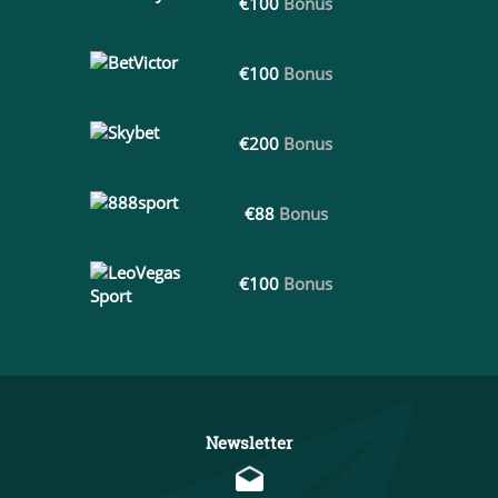
€100
Bonus
€100
Bonus
€200
Bonus
€88
Bonus
€100
Bonus
Newsletter