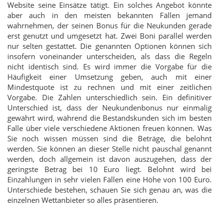
Website seine Einsätze tätigt. Ein solches Angebot könnte
aber auch in den meisten bekannten Fällen jemand
wahrnehmen, der seinen Bonus für die Neukunden gerade
erst genutzt und umgesetzt hat. Zwei Boni parallel werden
nur selten gestattet. Die genannten Optionen können sich
insofern voneinander unterscheiden, als dass die Regeln
nicht identisch sind. Es wird immer die Vorgabe für die
Häufigkeit einer Umsetzung geben, auch mit einer
Mindestquote ist zu rechnen und mit einer zeitlichen
Vorgabe. Die Zahlen unterschiedlich sein. Ein definitiver
Unterschied ist, dass der Neukundenbonus nur einmalig
gewährt wird, während die Bestandskunden sich im besten
Falle über viele verschiedene Aktionen freuen können. Was
Sie noch wissen müssen sind die Beträge, die belohnt
werden. Sie können an dieser Stelle nicht pauschal genannt
werden, doch allgemein ist davon auszugehen, dass der
geringste Betrag bei 10 Euro liegt. Belohnt wird bei
Einzahlungen in sehr vielen Fällen eine Höhe von 100 Euro.
Unterschiede bestehen, schauen Sie sich genau an, was die
einzelnen Wettanbieter so alles präsentieren.