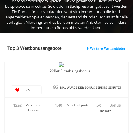
besonders fleißigem Spielen Punkte gesammelt. Diese können
beispielsweise in echtes Geld oder in Sachpreise umgetauscht werden.
Ein Bonus für die Neukunden wird sich immer nur an die frisch
angemeldeten Spieler wenden, der Bestandskunden Bonus ist für alle
verfügbar. Allerdings wird es bei den meisten Anbietern so sein, dass
immer nur ein Bonus aktiv werden kann.
Top 3 Wettbonusangebote
Weitere Wettanbieter
22Bet Einzahlungsbonus
92
MAL WURDE DER BONUS BEREITS GENUTZT
65
122€
Maximaler
1.40
Mindestquote
5X
Bonus
Bonus
Umsatz