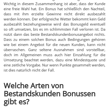
Wichtig in diesem Zusammenhang ist aber, dass der Kunde
eine freie Wahl hat. Ein Bonus hat schließlich den Nachteil,
dass mit ihm erzielte Gewinne nicht direkt ausbezahlt
werden können. Der erfolgreiche Wetter bekommt kein Geld
ausbezahlt beziehungsweise wird das Bonusgeld eventuell
so oft umsetzen, bis es im schlimmsten Fall verloren ist. Da
nützt dann das beste Bestandskundenbonusangebot nichts.
Dass zu einem solchen Bonus auch Bedingungen gehören
wie bei einem Angebot für die neuen Kunden, kann nicht
überraschen. Ganz seltene Ausnahmen sind vorstellbar,
doch im Allgemeinen muss auch hier Einzahlung für die
Umsetzung beachtet werden, dazu eine Mindestquote und
eine zeitliche Vorgabe. Nur wenn Punkte gesammelt werden,
ist dies natürlich nicht der Fall.
Welche Arten von
Bestandskunden Bonussen
gibt es?