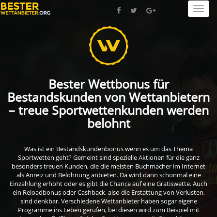
Toggl
navig
Bester Wettbonus für
Bestandskunden von Wettanbietern
– treue Sportwettenkunden werden
belohnt
Was ist ein Bestandskundenbonus wenn es um das Thema
Sportwetten geht? Gemeint sind spezielle Aktionen für die ganz
besonders treuen Kunden, die die meisten Buchmacher im Internet
als Anreiz und Belohnung anbieten. Da wird dann schonmal eine
Einzahlung erhöht oder es gibt die Chance auf eine Gratiswette. Auch
ein Reloadbonus oder Cashback, also die Erstattung von Verlusten,
sind denkbar. Verschiedene Wettanbieter haben sogar eigene
Programme ins Leben gerufen, bei diesen wird zum Beispiel mit